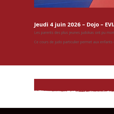
Jeudi 4 juin 2026 – Dojo – EV
Les parents des plus jeunes judokas ont pu monte
Ce cours de judo particulier permet aux enfants 