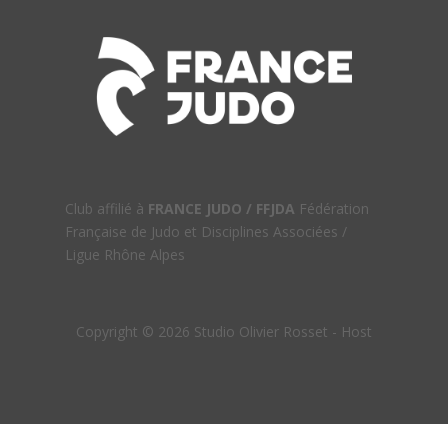
Club affilié à
FRANCE JUDO / FFJDA
Fédération
Française de Judo et Disciplines Associées /
Ligue Rhône Alpes
Copyright © 2026 Studio Olivier Rosset - Host