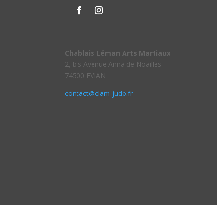
Chablais Léman Arts Martiaux
2, bis Avenue Anna de Noailles
74500 EVIAN
contact@clam-judo.fr