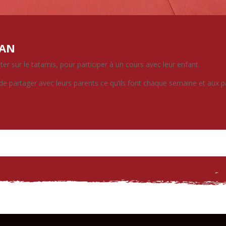
IAN
r sur le tatamis, pour participer à un cours avec leur enfant.
de partager avec leurs parents ce qu’ils font chaque semaine et aux p