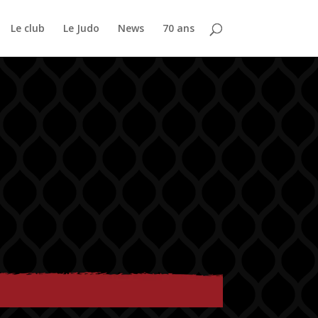
Le club
Le Judo
News
70 ans