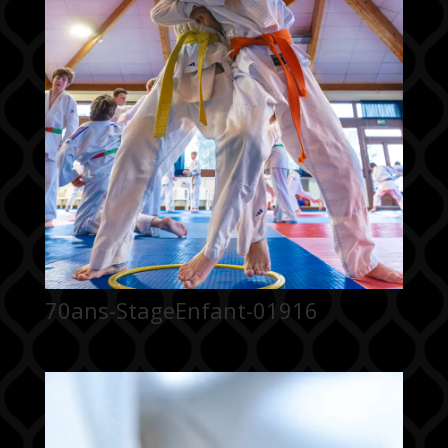
70ans-StageEnfant-01916