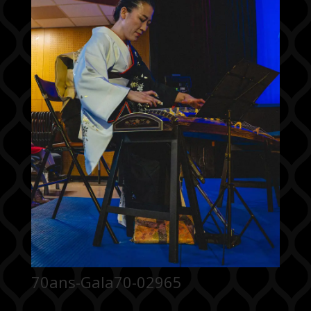
70ans-Gala70-02965