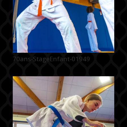
70ans-StageEnfant-01949