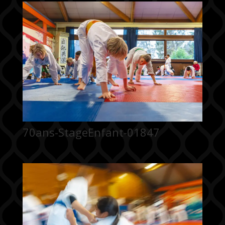
70ans-StageEnfant-01847