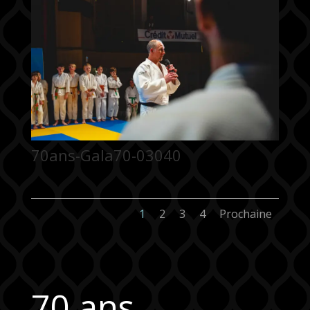
70ans-Gala70-03040
1
2
3
4
Prochaine
70 ans