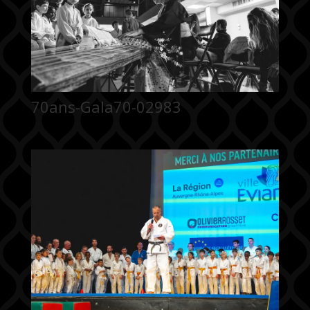
70ans-Gala70-02983