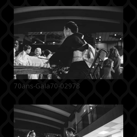
70ans-Gala70-02978