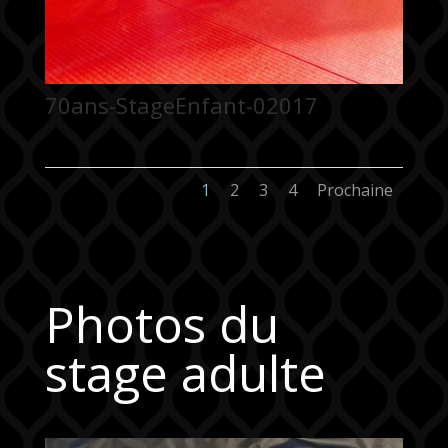
70ans-StageEnfant-02017
1
2
3
4
Prochaine
Photos du
stage adulte