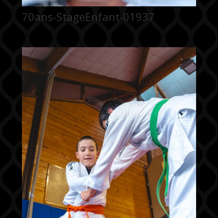
70ans-StageEnfant-01937