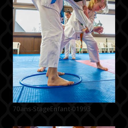
70ans-StageEnfant-01993