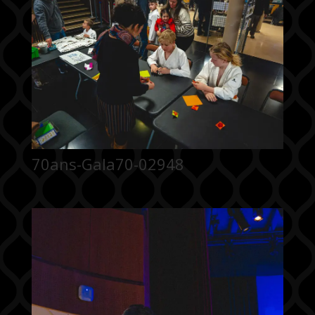
70ans-Gala70-02948