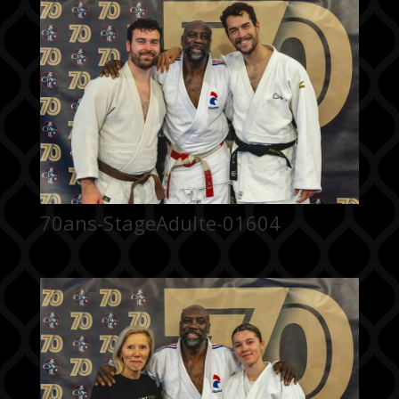
70ans-StageAdulte-01604