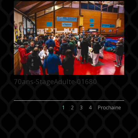
70ans-StageAdulte-01680
1
2
3
4
Prochaine