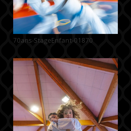
70ans-StageEnfant-01870