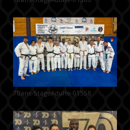
70ans-StageAdulte-01558